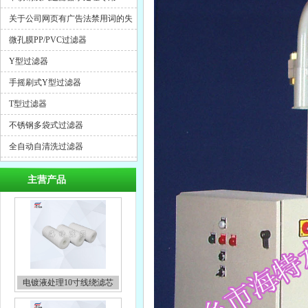
关于公司网页有广告法禁用词的失
效声明
微孔膜PP/PVC过滤器
Y型过滤器
手摇刷式Y型过滤器
T型过滤器
不锈钢多袋式过滤器
全自动自清洗过滤器
主营产品
电镀液处理10寸线绕滤芯
不锈钢双联过滤器