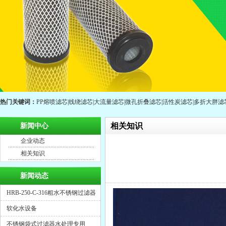
热门关键词：
PP熔喷滤芯
|
线绕滤芯
|
大流量滤芯
|
微孔折叠滤芯
|
活性炭滤芯
|
多折大胖滤
相关知识
新闻中心
企业动态
相关知识
新闻动态
HRB-250-C-316粗水不锈钢过滤器
软化水设备
不锈钢袋式过滤器水处理专用