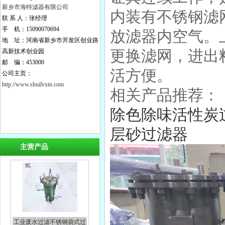
新乡市海特滤器有限公司
内装有不锈钢滤
联 系 人：张经理
手 机：15090070694
放滤器内空气。
地 址：河南省新乡市开发区创业路
更换滤网，进出
高新技术创业园
邮 编：453000
活方便。
公司主页：
http://www.shuilvxin.com
相关产品推荐：
除色除味活性炭
层砂过滤器
主营产品
工业废水过滤不锈钢袋式过
滤器