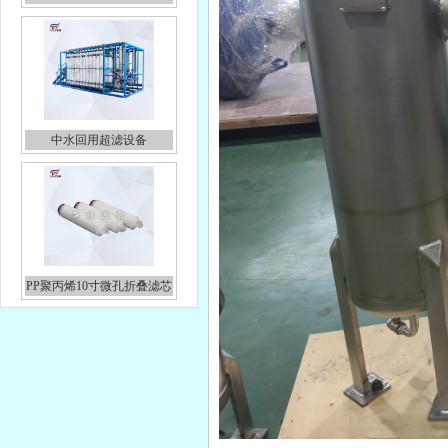
中水回用超滤设备
PP聚丙烯10寸微孔折叠滤芯
电镀液处理10寸线绕滤芯