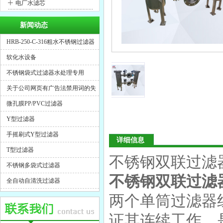
+
电厂水滤芯
新闻动态
HRB-250-C-316粗水不锈钢过滤器
软化水设备
不锈钢袋式过滤器水处理专用
关于公司网页有广告法禁用词的失
效声明
微孔膜PP/PVC过滤器
Y型过滤器
手摇刷式Y型过滤器
详细信息
T型过滤器
不锈钢双联过滤
不锈钢多袋式过滤器
不锈钢双联过滤
全自动自清洗过滤器
两个单筒过滤器
证其连续工作，