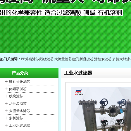
热门关键词：
PP熔喷滤芯
|
线绕滤芯
|
大流量滤芯
|
微孔折叠滤芯
|
活性炭滤芯
|
多折大胖滤
工业水过滤器
产品分类
+
微孔折叠滤芯
+
pp熔喷滤芯
+
线绕滤芯
+
活性炭滤芯
+
大流量水滤芯
+
多折滤芯
+
工业水过滤器