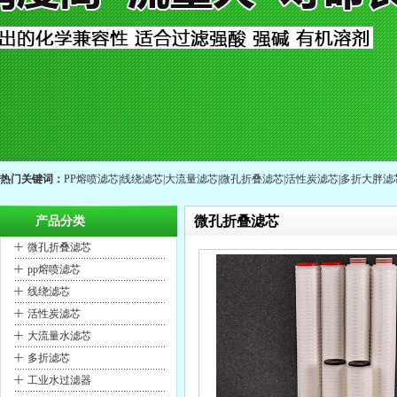
热门关键词：
PP熔喷滤芯
|
线绕滤芯
|
大流量滤芯
|
微孔折叠滤芯
|
活性炭滤芯
|
多折大胖滤
微孔折叠滤芯
产品分类
+
微孔折叠滤芯
+
pp熔喷滤芯
+
线绕滤芯
+
活性炭滤芯
+
大流量水滤芯
+
多折滤芯
+
工业水过滤器