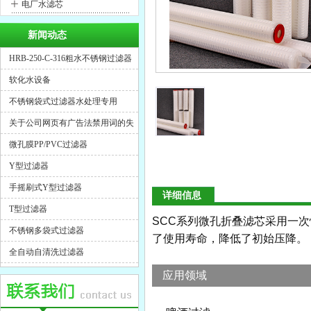
+
电厂水滤芯
新闻动态
HRB-250-C-316粗水不锈钢过滤器
软化水设备
不锈钢袋式过滤器水处理专用
关于公司网页有广告法禁用词的失
效声明
微孔膜PP/PVC过滤器
Y型过滤器
手摇刷式Y型过滤器
详细信息
T型过滤器
SCC系列微孔折叠滤芯采用一
不锈钢多袋式过滤器
了使用寿命，降低了初始压降。
全自动自清洗过滤器
应用领域