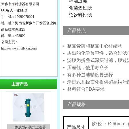
啤酒过滤
新乡市海特滤器有限公司
葡萄酒过滤
联 系 人：张经理
软饮料过滤
手 机：15090070694
地 址：河南省新乡市开发区创业路
高新技术创业园
产品特点
邮 编：453000
公司主页：
• 整支骨架和整支中心杆结构
http://www.shuilvxin.com
• 杰出的化学兼容性，适合过滤
• 滤膜为折叠式深层过滤，膜过
• 压差低，使用寿命长
• 有多种过滤精度要选择
• 渐进式孔径变化提供超高纳污
主营产品
• 材料符合PDA要求
产品规格
[外径]：Ø 66mm（2
产品尺寸
一体成型pp袋式过滤器