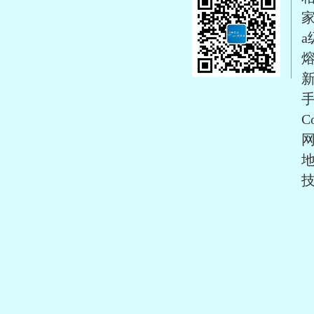
PP聚丙烯10寸微孔折叠滤
芯
手
Co