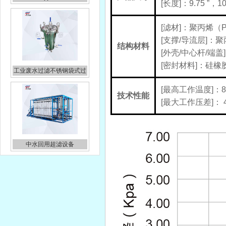
[长度]：9.75 ”，10
[滤材]：聚丙烯（
[支撑/导流层]：
结构材料
[外壳/中心杆/端
[密封材料]：硅
工业废水过滤不锈钢袋式过
滤器
[最高工作温度]：8
技术性能
[最大工作压差]： 4.
中水回用超滤设备
PP聚丙烯10寸微孔折叠滤芯